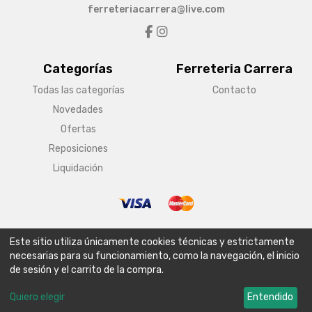
ferreteriacarrera@live.com
Categorías
Ferreteria Carrera
Todas las categorías
Contacto
Novedades
Ofertas
Reposiciones
Liquidación
© Copyright 2026 Ferreteria Carrera
Este sitio utiliza únicamente cookies técnicas y estrictamente
Aviso legal
Condiciones generales de venta
Política de envío
necesarias para su funcionamiento, como la navegación, el inicio
de sesión y el carrito de la compra.
Política de privacidad
Política de cookies
Configurar cookies
Quiero elegir
Entendido