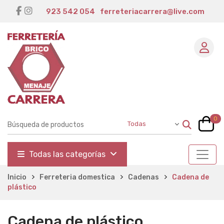
923 542 054
ferreteriacarrera@live.com
0
Todas las categorías
Inicio
Ferreteria domestica
Cadenas
Cadena de
plástico
Cadena de plástico