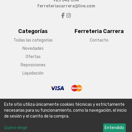
923 542 054
ferreteriacarrera@live.com
Categorías
Ferreteria Carrera
Todas las categorías
Contacto
Novedades
Ofertas
Reposiciones
Liquidación
© Copyright 2026 Ferreteria Carrera
Este sitio utiliza únicamente cookies técnicas y estrictamente
Aviso legal
Condiciones generales de venta
Política de envío
necesarias para su funcionamiento, como la navegación, el inicio
de sesión y el carrito de la compra.
Política de privacidad
Política de cookies
Configurar cookies
Quiero elegir
Entendido