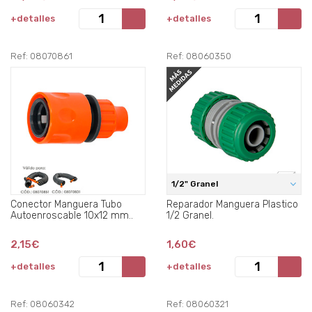
+detalles
+detalles
Ref: 08070861
Ref: 08060350
1/2" Granel
Conector Manguera Tubo
Reparador Manguera Plastico
Autoenroscable 10x12 mm..
1/2 Granel.
2,15€
1,60€
+detalles
+detalles
Ref: 08060342
Ref: 08060321