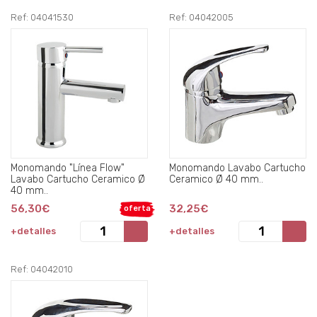
Ref: 04041530
Ref: 04042005
Monomando "Línea Flow"
Monomando Lavabo Cartucho
Lavabo Cartucho Ceramico Ø
Ceramico Ø 40 mm..
40 mm..
56,30€
32,25€
oferta
+detalles
+detalles
Ref: 04042010