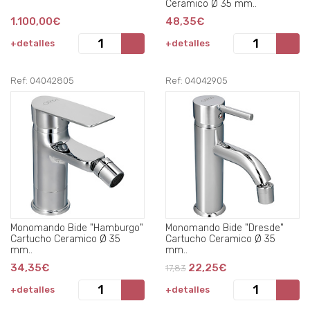
Ceramico Ø 35 mm..
1.100,00€
48,35€
+detalles
+detalles
Ref: 04042805
Ref: 04042905
Monomando Bide "Hamburgo"
Monomando Bide "Dresde"
Cartucho Ceramico Ø 35
Cartucho Ceramico Ø 35
mm..
mm..
34,35€
22,25€
17,83
+detalles
+detalles